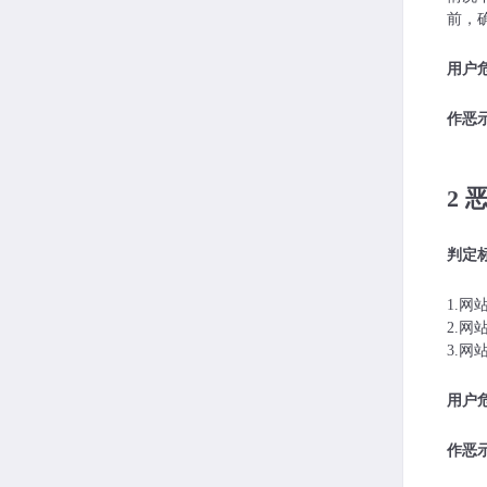
前，
用户危
作恶示
2 
判定
1.
2.
3.
用户危
作恶示