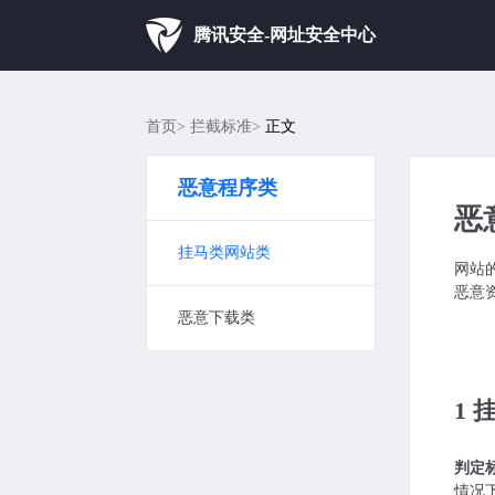
腾讯安全-网址安全中心
首页
拦截标准
正文
恶意程序类
恶
挂马类网站类
网站
恶意
恶意下载类
1
判定
情况